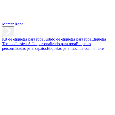
Marcar Ropa
Kit de etiquetas para ropa
Surtido de etiquetas para ropa
Etiquetas
Termoadhesivas
Sello personalizado para ropa
Etiquetas
personalizadas para zapatos
Etiquetas para mochila con nombre