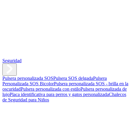
Seguridad
Pulsera personalizada SOS
Pulsera SOS delgada
Pulsera
Personalizada SOS Bicolor
Pulsera personalizada SOS - brilla en la
oscuridad
Pulsera personalizada con estilo
Pulsera personalizada de
lujo
Placa identificativa para perros y gatos personalizada
Chalecos
de Seguridad para Niños