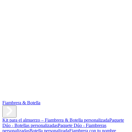
Fiambrera & Botella
Kit para el almuerzo – Fiambrera & Botella personalizada
Paquete
Dúo - Botellas personalizadas
Paquete Dúo - Fiambreras
personalizadas
Botella personalizada
Fiambrera con tu nombre