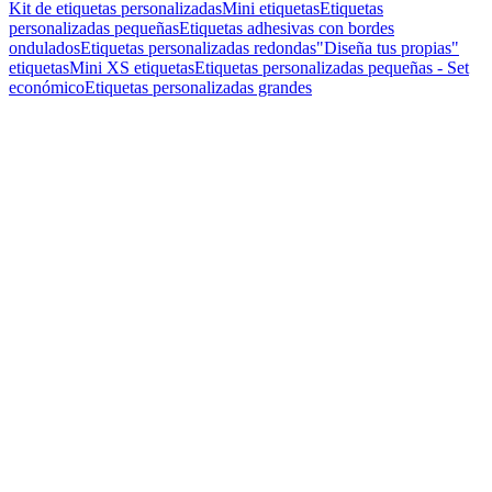
Kit de etiquetas personalizadas
Mini etiquetas
Etiquetas
personalizadas pequeñas
Etiquetas adhesivas con bordes
ondulados
Etiquetas personalizadas redondas
"Diseña tus propias"
etiquetas
Mini XS etiquetas
Etiquetas personalizadas pequeñas - Set
económico
Etiquetas personalizadas grandes