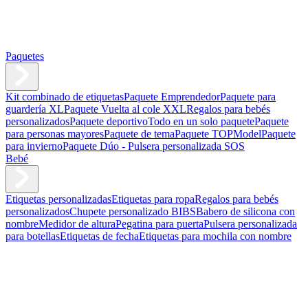
Paquetes
Kit combinado de etiquetas
Paquete Emprendedor
Paquete para
guardería XL
Paquete Vuelta al cole XXL
Regalos para bebés
personalizados
Paquete deportivo
Todo en un solo paquete
Paquete
para personas mayores
Paquete de tema
Paquete TOPModel
Paquete
para invierno
Paquete Dúo - Pulsera personalizada SOS
Bebé
Etiquetas personalizadas
Etiquetas para ropa
Regalos para bebés
personalizados
Chupete personalizado BIBS
Babero de silicona con
nombre
Medidor de altura
Pegatina para puerta
Pulsera personalizada
para botellas
Etiquetas de fecha
Etiquetas para mochila con nombre