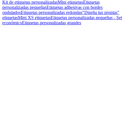
Kit de etiquetas personalizadas
Mini etiquetas
Etiquetas
personalizadas pequeñas
Etiquetas adhesivas con bordes
ondulados
Etiquetas personalizadas redondas
"Diseña tus propias"
etiquetas
Mini XS etiquetas
Etiquetas personalizadas pequeñas - Set
económico
Etiquetas personalizadas grandes