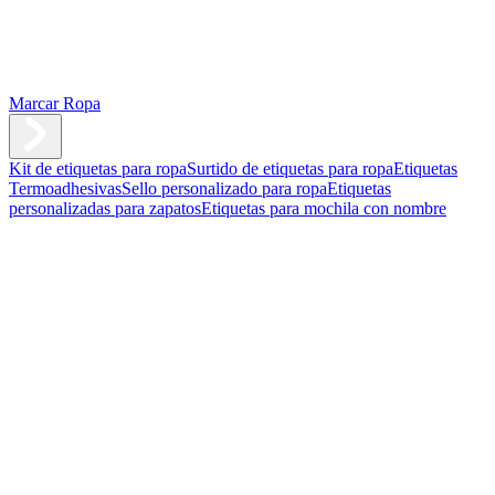
Marcar Ropa
Kit de etiquetas para ropa
Surtido de etiquetas para ropa
Etiquetas
Termoadhesivas
Sello personalizado para ropa
Etiquetas
personalizadas para zapatos
Etiquetas para mochila con nombre