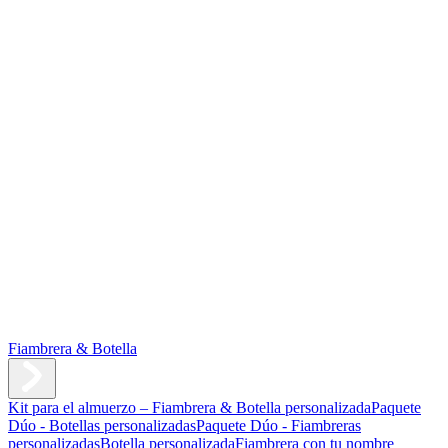
Fiambrera & Botella
Kit para el almuerzo – Fiambrera & Botella personalizada
Paquete
Dúo - Botellas personalizadas
Paquete Dúo - Fiambreras
personalizadas
Botella personalizada
Fiambrera con tu nombre