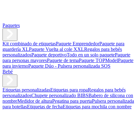
Paquetes
Kit combinado de etiquetas
Paquete Emprendedor
Paquete para
guardería XL
Paquete Vuelta al cole XXL
Regalos para bebés
personalizados
Paquete deportivo
Todo en un solo paquete
Paquete
para personas mayores
Paquete de tema
Paquete TOPModel
Paquete
para invierno
Paquete Dúo - Pulsera personalizada SOS
Bebé
Etiquetas personalizadas
Etiquetas para ropa
Regalos para bebés
personalizados
Chupete personalizado BIBS
Babero de silicona con
nombre
Medidor de altura
Pegatina para puerta
Pulsera personalizada
para botellas
Etiquetas de fecha
Etiquetas para mochila con nombre