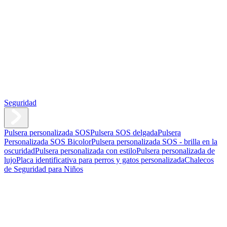
Seguridad
Pulsera personalizada SOS
Pulsera SOS delgada
Pulsera
Personalizada SOS Bicolor
Pulsera personalizada SOS - brilla en la
oscuridad
Pulsera personalizada con estilo
Pulsera personalizada de
lujo
Placa identificativa para perros y gatos personalizada
Chalecos
de Seguridad para Niños