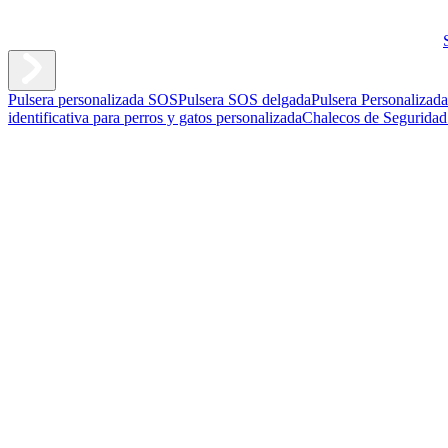
Pulsera personalizada SOS
Pulsera SOS delgada
Pulsera Personalizad
identificativa para perros y gatos personalizada
Chalecos de Seguridad