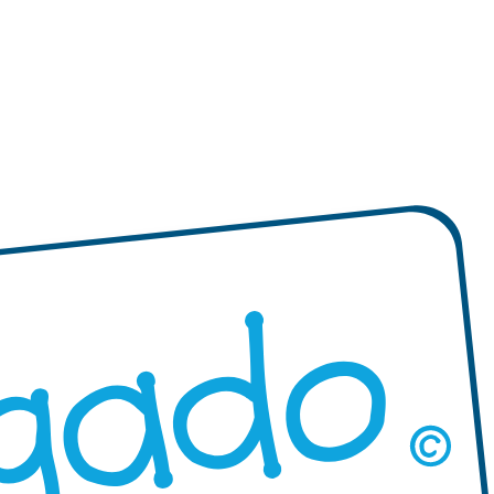
izadas redondas
"Diseña tus propias" etiquetas
Mini XS