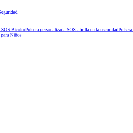
Seguridad
a SOS Bicolor
Pulsera personalizada SOS - brilla en la oscuridad
Pulsera
 para Niños