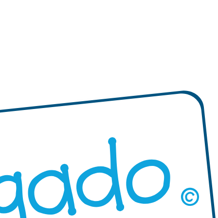
izadas redondas
"Diseña tus propias" etiquetas
Mini XS