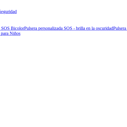
Seguridad
a SOS Bicolor
Pulsera personalizada SOS - brilla en la oscuridad
Pulsera
 para Niños