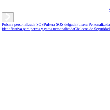
Pulsera personalizada SOS
Pulsera SOS delgada
Pulsera Personalizad
identificativa para perros y gatos personalizada
Chalecos de Seguridad