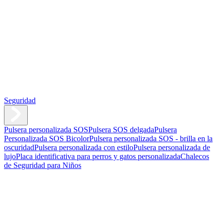
Seguridad
Pulsera personalizada SOS
Pulsera SOS delgada
Pulsera
Personalizada SOS Bicolor
Pulsera personalizada SOS - brilla en la
oscuridad
Pulsera personalizada con estilo
Pulsera personalizada de
lujo
Placa identificativa para perros y gatos personalizada
Chalecos
de Seguridad para Niños