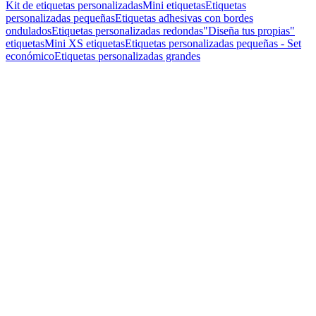
Kit de etiquetas personalizadas
Mini etiquetas
Etiquetas
personalizadas pequeñas
Etiquetas adhesivas con bordes
ondulados
Etiquetas personalizadas redondas
"Diseña tus propias"
etiquetas
Mini XS etiquetas
Etiquetas personalizadas pequeñas - Set
económico
Etiquetas personalizadas grandes