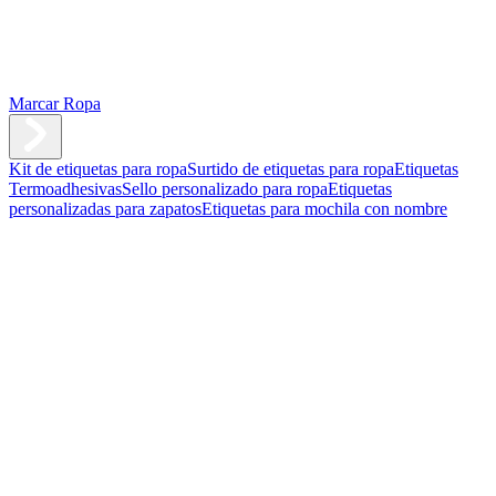
Marcar Ropa
Kit de etiquetas para ropa
Surtido de etiquetas para ropa
Etiquetas
Termoadhesivas
Sello personalizado para ropa
Etiquetas
personalizadas para zapatos
Etiquetas para mochila con nombre