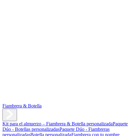
Fiambrera & Botella
Kit para el almuerzo – Fiambrera & Botella personalizada
Paquete
Dúo - Botellas personalizadas
Paquete Dúo - Fiambreras
personalizadas
Botella personalizada
Fiambrera con tu nombre