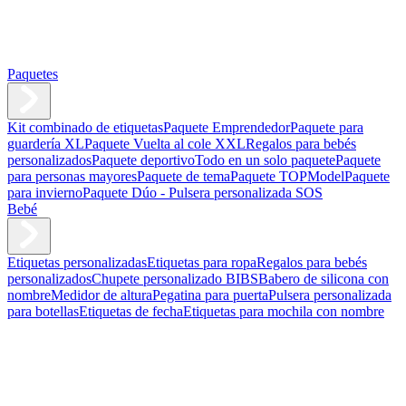
Paquetes
Kit combinado de etiquetas
Paquete Emprendedor
Paquete para
guardería XL
Paquete Vuelta al cole XXL
Regalos para bebés
personalizados
Paquete deportivo
Todo en un solo paquete
Paquete
para personas mayores
Paquete de tema
Paquete TOPModel
Paquete
para invierno
Paquete Dúo - Pulsera personalizada SOS
Bebé
Etiquetas personalizadas
Etiquetas para ropa
Regalos para bebés
personalizados
Chupete personalizado BIBS
Babero de silicona con
nombre
Medidor de altura
Pegatina para puerta
Pulsera personalizada
para botellas
Etiquetas de fecha
Etiquetas para mochila con nombre