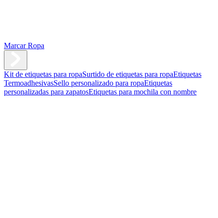
Marcar Ropa
Kit de etiquetas para ropa
Surtido de etiquetas para ropa
Etiquetas
Termoadhesivas
Sello personalizado para ropa
Etiquetas
personalizadas para zapatos
Etiquetas para mochila con nombre