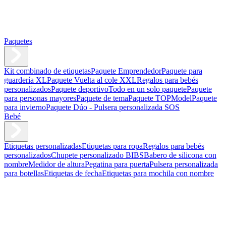
Paquetes
Kit combinado de etiquetas
Paquete Emprendedor
Paquete para
guardería XL
Paquete Vuelta al cole XXL
Regalos para bebés
personalizados
Paquete deportivo
Todo en un solo paquete
Paquete
para personas mayores
Paquete de tema
Paquete TOPModel
Paquete
para invierno
Paquete Dúo - Pulsera personalizada SOS
Bebé
Etiquetas personalizadas
Etiquetas para ropa
Regalos para bebés
personalizados
Chupete personalizado BIBS
Babero de silicona con
nombre
Medidor de altura
Pegatina para puerta
Pulsera personalizada
para botellas
Etiquetas de fecha
Etiquetas para mochila con nombre