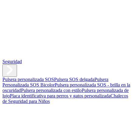
Seguridad
Pulsera personalizada SOS
Pulsera SOS delgada
Pulsera
Personalizada SOS Bicolor
Pulsera personalizada SOS - brilla en la
oscuridad
Pulsera personalizada con estilo
Pulsera personalizada de
lujo
Placa identificativa para perros y gatos personalizada
Chalecos
de Seguridad para Niños