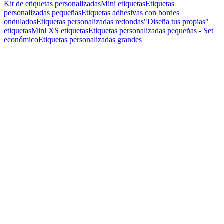
Kit de etiquetas personalizadas
Mini etiquetas
Etiquetas
personalizadas pequeñas
Etiquetas adhesivas con bordes
ondulados
Etiquetas personalizadas redondas
"Diseña tus propias"
etiquetas
Mini XS etiquetas
Etiquetas personalizadas pequeñas - Set
económico
Etiquetas personalizadas grandes