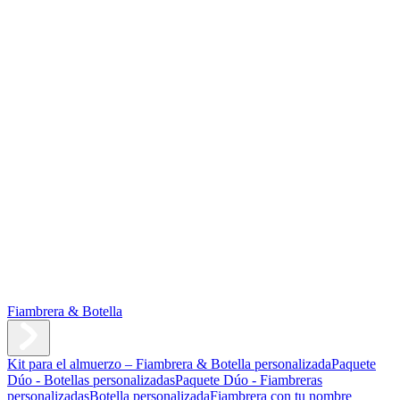
Fiambrera & Botella
Kit para el almuerzo – Fiambrera & Botella personalizada
Paquete
Dúo - Botellas personalizadas
Paquete Dúo - Fiambreras
personalizadas
Botella personalizada
Fiambrera con tu nombre