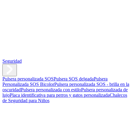
Seguridad
Pulsera personalizada SOS
Pulsera SOS delgada
Pulsera
Personalizada SOS Bicolor
Pulsera personalizada SOS - brilla en la
oscuridad
Pulsera personalizada con estilo
Pulsera personalizada de
lujo
Placa identificativa para perros y gatos personalizada
Chalecos
de Seguridad para Niños