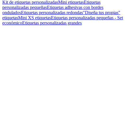
Kit de etiquetas personalizadas
Mini etiquetas
Etiquetas
personalizadas pequeñas
Etiquetas adhesivas con bordes
ondulados
Etiquetas personalizadas redondas
"Diseña tus propias"
etiquetas
Mini XS etiquetas
Etiquetas personalizadas pequeñas - Set
económico
Etiquetas personalizadas grandes