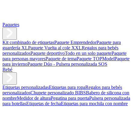
Paquetes
Kit combinado de etiquetas
Paquete Emprendedor
Paquete para
guardería XL
Paquete Vuelta al cole XXL
Regalos para bebés
personalizados
Paquete deportivo
Todo en un solo paquete
Paquete
para personas mayores
Paquete de tema
Paquete TOPModel
Paquete
para invierno
Paquete Dúo - Pulsera personalizada SOS
Bebé
Etiquetas personalizadas
Etiquetas para ropa
Regalos para bebés
personalizados
Chupete personalizado BIBS
Babero de silicona con
nombre
Medidor de altura
Pegatina para puerta
Pulsera personalizada
para botellas
Etiquetas de fecha
Etiquetas para mochila con nombre