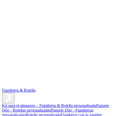
Fiambrera & Botella
Kit para el almuerzo – Fiambrera & Botella personalizada
Paquete
Dúo - Botellas personalizadas
Paquete Dúo - Fiambreras
personalizadas
Botella personalizada
Fiambrera con tu nombre