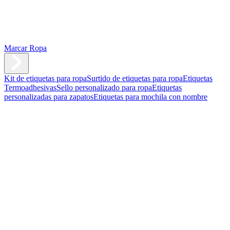
Marcar Ropa
Kit de etiquetas para ropa
Surtido de etiquetas para ropa
Etiquetas
Termoadhesivas
Sello personalizado para ropa
Etiquetas
personalizadas para zapatos
Etiquetas para mochila con nombre