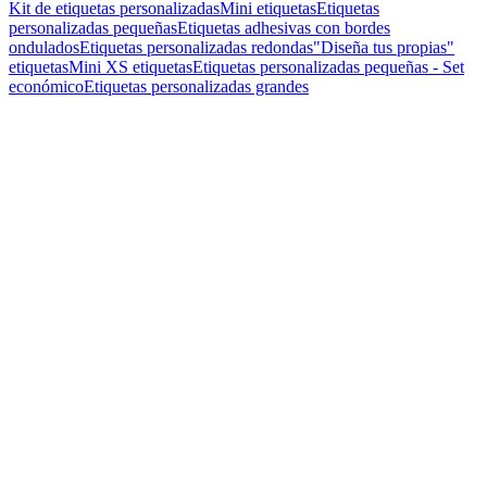
Kit de etiquetas personalizadas
Mini etiquetas
Etiquetas
personalizadas pequeñas
Etiquetas adhesivas con bordes
ondulados
Etiquetas personalizadas redondas
"Diseña tus propias"
etiquetas
Mini XS etiquetas
Etiquetas personalizadas pequeñas - Set
económico
Etiquetas personalizadas grandes