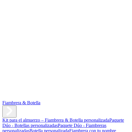
Fiambrera & Botella
Kit para el almuerzo – Fiambrera & Botella personalizada
Paquete
Dúo - Botellas personalizadas
Paquete Dúo - Fiambreras
personalizadas
Botella personalizada
Fiambrera con tu nombre