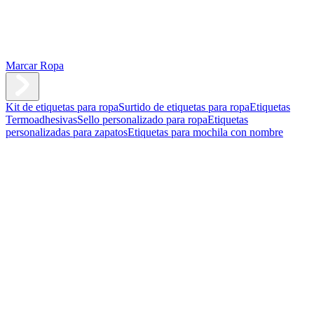
Marcar Ropa
Kit de etiquetas para ropa
Surtido de etiquetas para ropa
Etiquetas
Termoadhesivas
Sello personalizado para ropa
Etiquetas
personalizadas para zapatos
Etiquetas para mochila con nombre