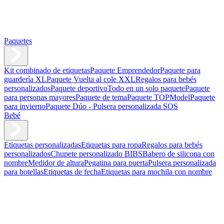
Paquetes
Kit combinado de etiquetas
Paquete Emprendedor
Paquete para
guardería XL
Paquete Vuelta al cole XXL
Regalos para bebés
personalizados
Paquete deportivo
Todo en un solo paquete
Paquete
para personas mayores
Paquete de tema
Paquete TOPModel
Paquete
para invierno
Paquete Dúo - Pulsera personalizada SOS
Bebé
Etiquetas personalizadas
Etiquetas para ropa
Regalos para bebés
personalizados
Chupete personalizado BIBS
Babero de silicona con
nombre
Medidor de altura
Pegatina para puerta
Pulsera personalizada
para botellas
Etiquetas de fecha
Etiquetas para mochila con nombre