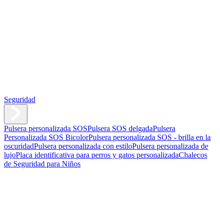
Seguridad
Pulsera personalizada SOS
Pulsera SOS delgada
Pulsera
Personalizada SOS Bicolor
Pulsera personalizada SOS - brilla en la
oscuridad
Pulsera personalizada con estilo
Pulsera personalizada de
lujo
Placa identificativa para perros y gatos personalizada
Chalecos
de Seguridad para Niños