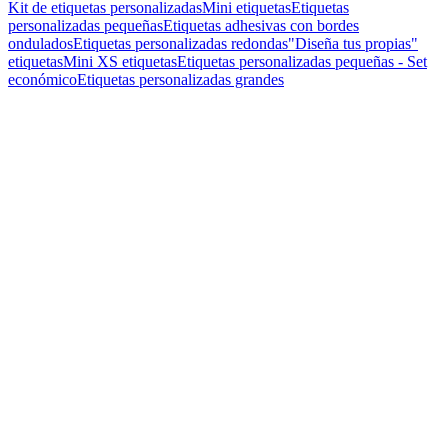
Kit de etiquetas personalizadas
Mini etiquetas
Etiquetas
personalizadas pequeñas
Etiquetas adhesivas con bordes
ondulados
Etiquetas personalizadas redondas
"Diseña tus propias"
etiquetas
Mini XS etiquetas
Etiquetas personalizadas pequeñas - Set
económico
Etiquetas personalizadas grandes