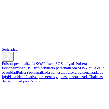
Seguridad
Pulsera personalizada SOS
Pulsera SOS delgada
Pulsera
Personalizada SOS Bicolor
Pulsera personalizada SOS - brilla en la
oscuridad
Pulsera personalizada con estilo
Pulsera personalizada de
lujo
Placa identificativa para perros y gatos personalizada
Chalecos
de Seguridad para Niños