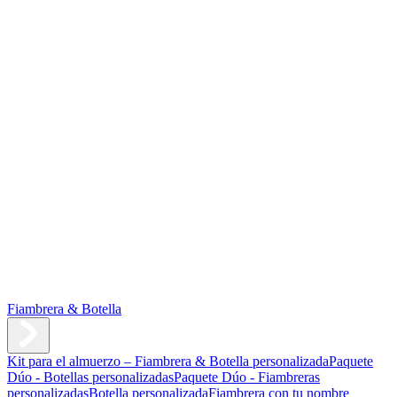
Fiambrera & Botella
Kit para el almuerzo – Fiambrera & Botella personalizada
Paquete
Dúo - Botellas personalizadas
Paquete Dúo - Fiambreras
personalizadas
Botella personalizada
Fiambrera con tu nombre