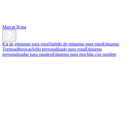
Marcar Ropa
Kit de etiquetas para ropa
Surtido de etiquetas para ropa
Etiquetas
Termoadhesivas
Sello personalizado para ropa
Etiquetas
personalizadas para zapatos
Etiquetas para mochila con nombre