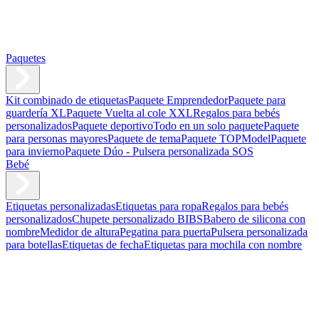
Paquetes
Kit combinado de etiquetas
Paquete Emprendedor
Paquete para
guardería XL
Paquete Vuelta al cole XXL
Regalos para bebés
personalizados
Paquete deportivo
Todo en un solo paquete
Paquete
para personas mayores
Paquete de tema
Paquete TOPModel
Paquete
para invierno
Paquete Dúo - Pulsera personalizada SOS
Bebé
Etiquetas personalizadas
Etiquetas para ropa
Regalos para bebés
personalizados
Chupete personalizado BIBS
Babero de silicona con
nombre
Medidor de altura
Pegatina para puerta
Pulsera personalizada
para botellas
Etiquetas de fecha
Etiquetas para mochila con nombre