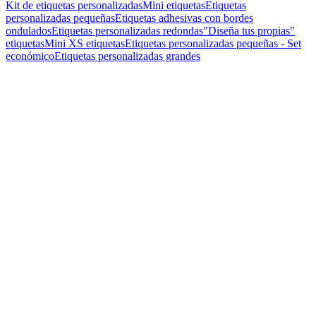
Kit de etiquetas personalizadas
Mini etiquetas
Etiquetas
personalizadas pequeñas
Etiquetas adhesivas con bordes
ondulados
Etiquetas personalizadas redondas
"Diseña tus propias"
etiquetas
Mini XS etiquetas
Etiquetas personalizadas pequeñas - Set
económico
Etiquetas personalizadas grandes