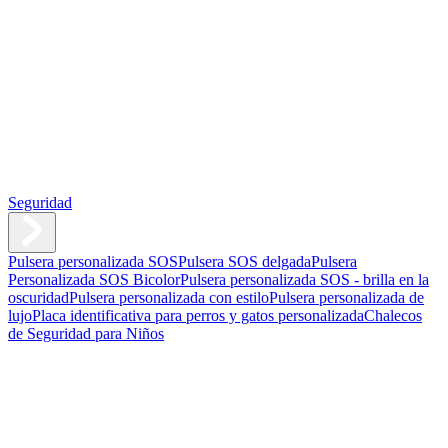
Seguridad
Pulsera personalizada SOS
Pulsera SOS delgada
Pulsera
Personalizada SOS Bicolor
Pulsera personalizada SOS - brilla en la
oscuridad
Pulsera personalizada con estilo
Pulsera personalizada de
lujo
Placa identificativa para perros y gatos personalizada
Chalecos
de Seguridad para Niños