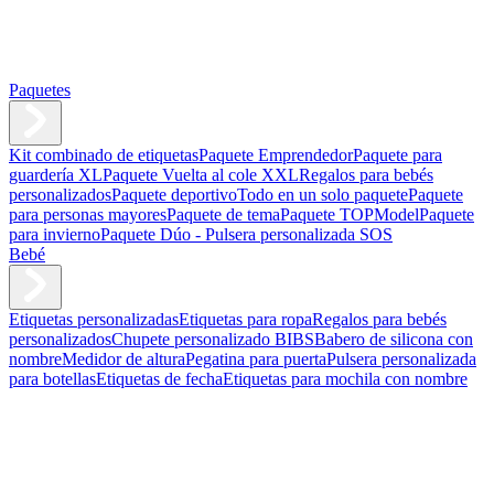
Paquetes
Kit combinado de etiquetas
Paquete Emprendedor
Paquete para
guardería XL
Paquete Vuelta al cole XXL
Regalos para bebés
personalizados
Paquete deportivo
Todo en un solo paquete
Paquete
para personas mayores
Paquete de tema
Paquete TOPModel
Paquete
para invierno
Paquete Dúo - Pulsera personalizada SOS
Bebé
Etiquetas personalizadas
Etiquetas para ropa
Regalos para bebés
personalizados
Chupete personalizado BIBS
Babero de silicona con
nombre
Medidor de altura
Pegatina para puerta
Pulsera personalizada
para botellas
Etiquetas de fecha
Etiquetas para mochila con nombre