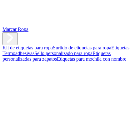
Marcar Ropa
Kit de etiquetas para ropa
Surtido de etiquetas para ropa
Etiquetas
Termoadhesivas
Sello personalizado para ropa
Etiquetas
personalizadas para zapatos
Etiquetas para mochila con nombre