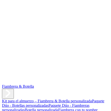
Fiambrera & Botella
Kit para el almuerzo – Fiambrera & Botella personalizada
Paquete
Dúo - Botellas personalizadas
Paquete Dúo - Fiambreras
personalizadas
Botella personalizada
Fiambrera con tu nombre