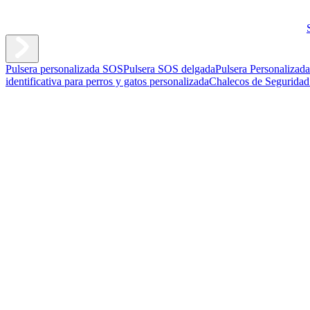
Pulsera personalizada SOS
Pulsera SOS delgada
Pulsera Personalizad
identificativa para perros y gatos personalizada
Chalecos de Seguridad