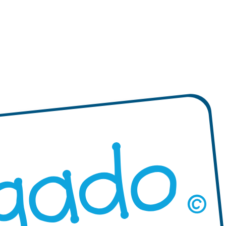
izadas redondas
"Diseña tus propias" etiquetas
Mini XS