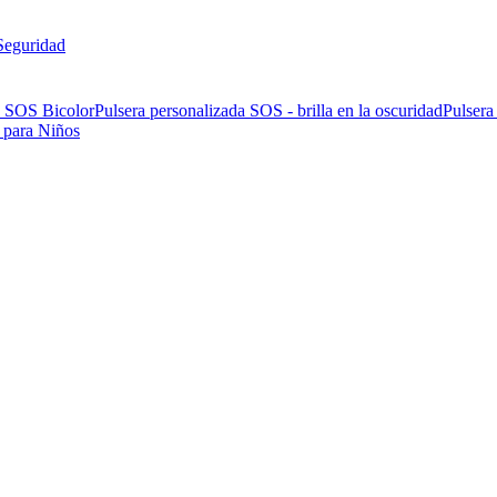
Seguridad
a SOS Bicolor
Pulsera personalizada SOS - brilla en la oscuridad
Pulsera
 para Niños