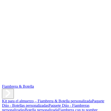
Fiambrera & Botella
Kit para el almuerzo – Fiambrera & Botella personalizada
Paquete
Dúo - Botellas personalizadas
Paquete Dúo - Fiambreras
personalizadas
Botella personalizada
Fiambrera con tu nombre