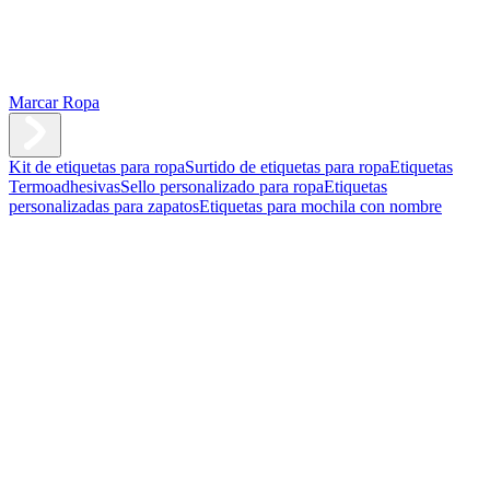
Marcar Ropa
Kit de etiquetas para ropa
Surtido de etiquetas para ropa
Etiquetas
Termoadhesivas
Sello personalizado para ropa
Etiquetas
personalizadas para zapatos
Etiquetas para mochila con nombre