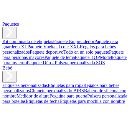
Paquetes
Kit combinado de etiquetas
Paquete Emprendedor
Paquete para
guardería XL
Paquete Vuelta al cole XXL
Regalos para bebés
personalizados
Paquete deportivo
Todo en un solo paquete
Paquete
para personas mayores
Paquete de tema
Paquete TOPModel
Paquete
para invierno
Paquete Dúo - Pulsera personalizada SOS
Bebé
Etiquetas personalizadas
Etiquetas para ropa
Regalos para bebés
personalizados
Chupete personalizado BIBS
Babero de silicona con
nombre
Medidor de altura
Pegatina para puerta
Pulsera personalizada
para botellas
Etiquetas de fecha
Etiquetas para mochila con nombre