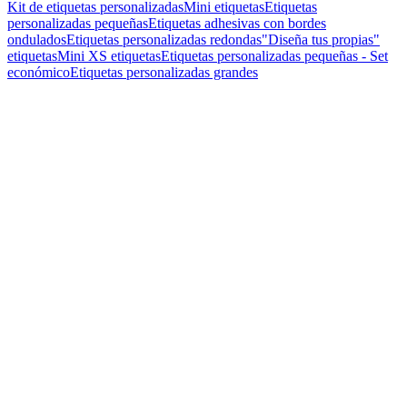
Kit de etiquetas personalizadas
Mini etiquetas
Etiquetas
personalizadas pequeñas
Etiquetas adhesivas con bordes
ondulados
Etiquetas personalizadas redondas
"Diseña tus propias"
etiquetas
Mini XS etiquetas
Etiquetas personalizadas pequeñas - Set
económico
Etiquetas personalizadas grandes