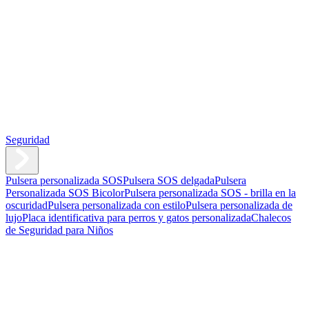
Seguridad
Pulsera personalizada SOS
Pulsera SOS delgada
Pulsera
Personalizada SOS Bicolor
Pulsera personalizada SOS - brilla en la
oscuridad
Pulsera personalizada con estilo
Pulsera personalizada de
lujo
Placa identificativa para perros y gatos personalizada
Chalecos
de Seguridad para Niños