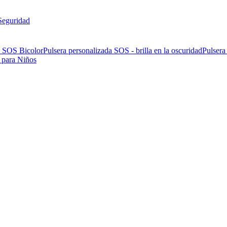
Seguridad
a SOS Bicolor
Pulsera personalizada SOS - brilla en la oscuridad
Pulsera
 para Niños