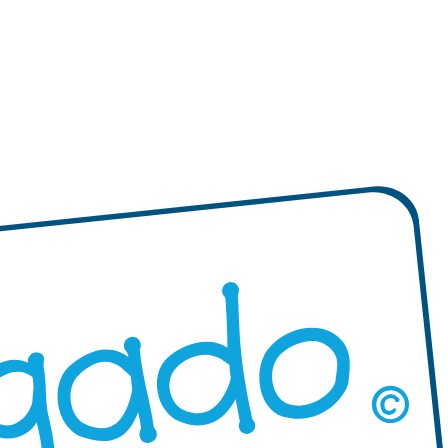
izadas redondas
"Diseña tus propias" etiquetas
Mini XS