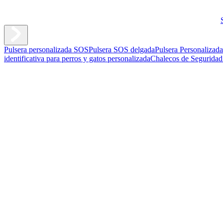
Pulsera personalizada SOS
Pulsera SOS delgada
Pulsera Personalizad
identificativa para perros y gatos personalizada
Chalecos de Seguridad