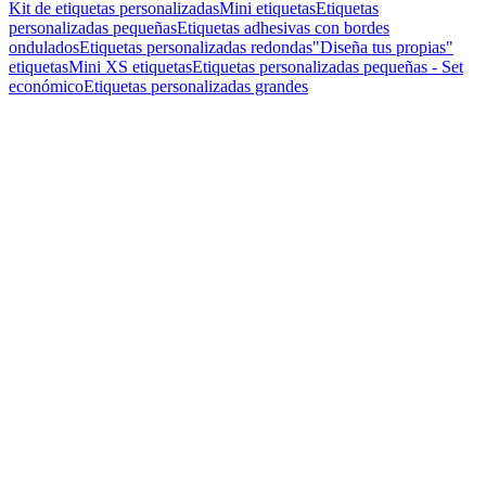
Kit de etiquetas personalizadas
Mini etiquetas
Etiquetas
personalizadas pequeñas
Etiquetas adhesivas con bordes
ondulados
Etiquetas personalizadas redondas
"Diseña tus propias"
etiquetas
Mini XS etiquetas
Etiquetas personalizadas pequeñas - Set
económico
Etiquetas personalizadas grandes