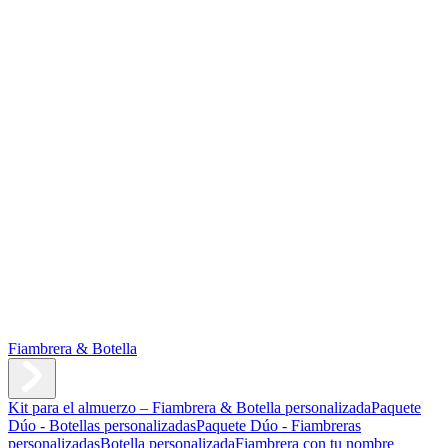
Fiambrera & Botella
Kit para el almuerzo – Fiambrera & Botella personalizada
Paquete
Dúo - Botellas personalizadas
Paquete Dúo - Fiambreras
personalizadas
Botella personalizada
Fiambrera con tu nombre