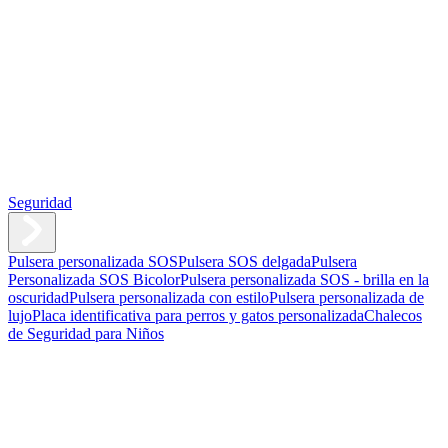
Seguridad
Pulsera personalizada SOS
Pulsera SOS delgada
Pulsera
Personalizada SOS Bicolor
Pulsera personalizada SOS - brilla en la
oscuridad
Pulsera personalizada con estilo
Pulsera personalizada de
lujo
Placa identificativa para perros y gatos personalizada
Chalecos
de Seguridad para Niños