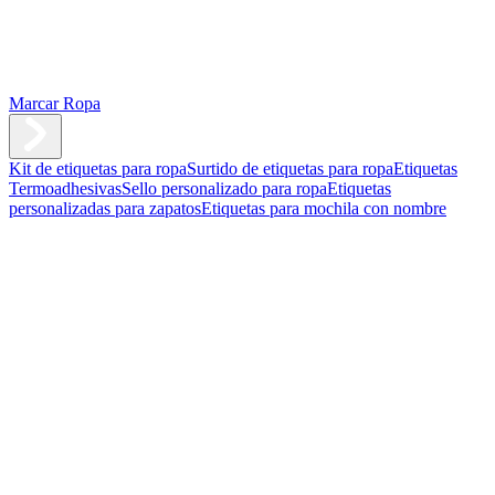
Marcar Ropa
Kit de etiquetas para ropa
Surtido de etiquetas para ropa
Etiquetas
Termoadhesivas
Sello personalizado para ropa
Etiquetas
personalizadas para zapatos
Etiquetas para mochila con nombre