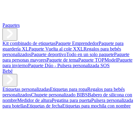
Paquetes
Kit combinado de etiquetas
Paquete Emprendedor
Paquete para
guardería XL
Paquete Vuelta al cole XXL
Regalos para bebés
personalizados
Paquete deportivo
Todo en un solo paquete
Paquete
para personas mayores
Paquete de tema
Paquete TOPModel
Paquete
para invierno
Paquete Dúo - Pulsera personalizada SOS
Bebé
Etiquetas personalizadas
Etiquetas para ropa
Regalos para bebés
personalizados
Chupete personalizado BIBS
Babero de silicona con
nombre
Medidor de altura
Pegatina para puerta
Pulsera personalizada
para botellas
Etiquetas de fecha
Etiquetas para mochila con nombre