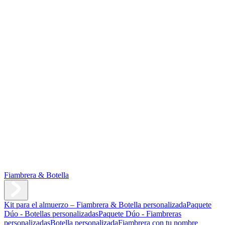
Fiambrera & Botella
Kit para el almuerzo – Fiambrera & Botella personalizada
Paquete
Dúo - Botellas personalizadas
Paquete Dúo - Fiambreras
personalizadas
Botella personalizada
Fiambrera con tu nombre