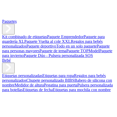
Paquetes
Kit combinado de etiquetas
Paquete Emprendedor
Paquete para
guardería XL
Paquete Vuelta al cole XXL
Regalos para bebés
personalizados
Paquete deportivo
Todo en un solo paquete
Paquete
para personas mayores
Paquete de tema
Paquete TOPModel
Paquete
para invierno
Paquete Dúo - Pulsera personalizada SOS
Bebé
Etiquetas personalizadas
Etiquetas para ropa
Regalos para bebés
personalizados
Chupete personalizado BIBS
Babero de silicona con
nombre
Medidor de altura
Pegatina para puerta
Pulsera personalizada
para botellas
Etiquetas de fecha
Etiquetas para mochila con nombre