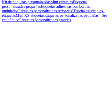
Kit de etiquetas personalizadas
Mini etiquetas
Etiquetas
personalizadas pequeñas
Etiquetas adhesivas con bordes
ondulados
Etiquetas personalizadas redondas
"Diseña tus propias"
etiquetas
Mini XS etiquetas
Etiquetas personalizadas pequeñas - Set
económico
Etiquetas personalizadas grandes