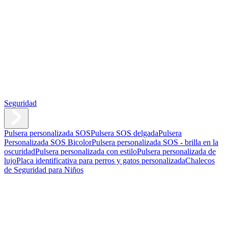
Seguridad
Pulsera personalizada SOS
Pulsera SOS delgada
Pulsera
Personalizada SOS Bicolor
Pulsera personalizada SOS - brilla en la
oscuridad
Pulsera personalizada con estilo
Pulsera personalizada de
lujo
Placa identificativa para perros y gatos personalizada
Chalecos
de Seguridad para Niños