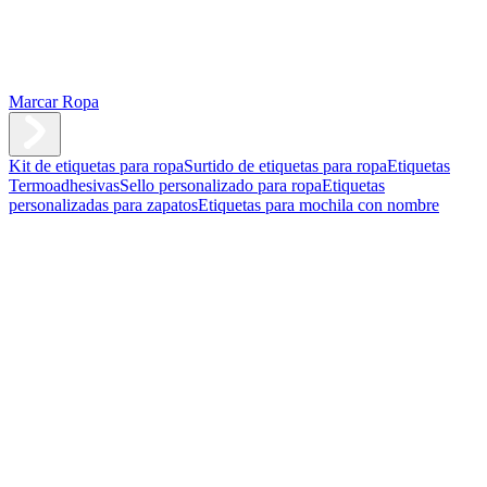
Marcar Ropa
Kit de etiquetas para ropa
Surtido de etiquetas para ropa
Etiquetas
Termoadhesivas
Sello personalizado para ropa
Etiquetas
personalizadas para zapatos
Etiquetas para mochila con nombre