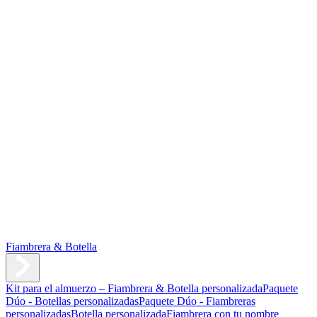
Fiambrera & Botella
Kit para el almuerzo – Fiambrera & Botella personalizada
Paquete
Dúo - Botellas personalizadas
Paquete Dúo - Fiambreras
personalizadas
Botella personalizada
Fiambrera con tu nombre