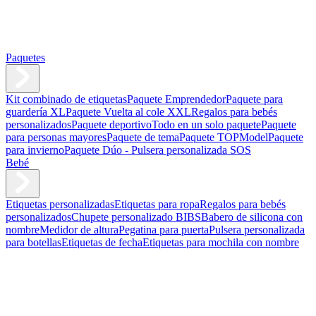
Paquetes
Kit combinado de etiquetas
Paquete Emprendedor
Paquete para
guardería XL
Paquete Vuelta al cole XXL
Regalos para bebés
personalizados
Paquete deportivo
Todo en un solo paquete
Paquete
para personas mayores
Paquete de tema
Paquete TOPModel
Paquete
para invierno
Paquete Dúo - Pulsera personalizada SOS
Bebé
Etiquetas personalizadas
Etiquetas para ropa
Regalos para bebés
personalizados
Chupete personalizado BIBS
Babero de silicona con
nombre
Medidor de altura
Pegatina para puerta
Pulsera personalizada
para botellas
Etiquetas de fecha
Etiquetas para mochila con nombre