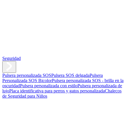
Seguridad
Pulsera personalizada SOS
Pulsera SOS delgada
Pulsera
Personalizada SOS Bicolor
Pulsera personalizada SOS - brilla en la
oscuridad
Pulsera personalizada con estilo
Pulsera personalizada de
lujo
Placa identificativa para perros y gatos personalizada
Chalecos
de Seguridad para Niños