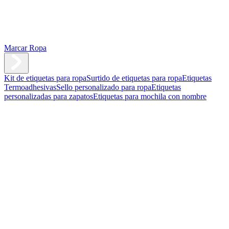
Marcar Ropa
Kit de etiquetas para ropa
Surtido de etiquetas para ropa
Etiquetas
Termoadhesivas
Sello personalizado para ropa
Etiquetas
personalizadas para zapatos
Etiquetas para mochila con nombre