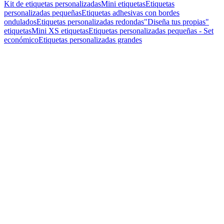
Kit de etiquetas personalizadas
Mini etiquetas
Etiquetas
personalizadas pequeñas
Etiquetas adhesivas con bordes
ondulados
Etiquetas personalizadas redondas
"Diseña tus propias"
etiquetas
Mini XS etiquetas
Etiquetas personalizadas pequeñas - Set
económico
Etiquetas personalizadas grandes