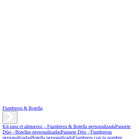
Fiambrera & Botella
Kit para el almuerzo – Fiambrera & Botella personalizada
Paquete
Dúo - Botellas personalizadas
Paquete Dúo - Fiambreras
personalizadas
Botella personalizada
Fiambrera con tu nombre