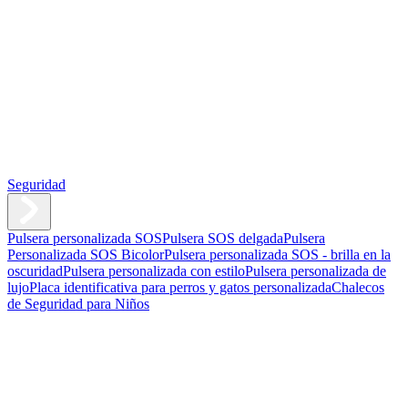
Seguridad
Pulsera personalizada SOS
Pulsera SOS delgada
Pulsera
Personalizada SOS Bicolor
Pulsera personalizada SOS - brilla en la
oscuridad
Pulsera personalizada con estilo
Pulsera personalizada de
lujo
Placa identificativa para perros y gatos personalizada
Chalecos
de Seguridad para Niños