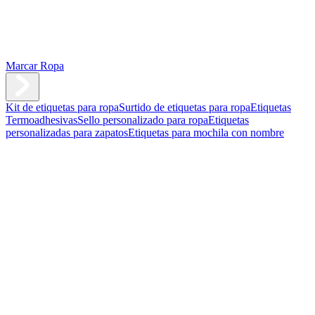
Marcar Ropa
Kit de etiquetas para ropa
Surtido de etiquetas para ropa
Etiquetas
Termoadhesivas
Sello personalizado para ropa
Etiquetas
personalizadas para zapatos
Etiquetas para mochila con nombre