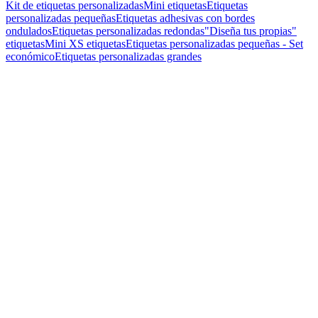
Kit de etiquetas personalizadas
Mini etiquetas
Etiquetas
personalizadas pequeñas
Etiquetas adhesivas con bordes
ondulados
Etiquetas personalizadas redondas
"Diseña tus propias"
etiquetas
Mini XS etiquetas
Etiquetas personalizadas pequeñas - Set
económico
Etiquetas personalizadas grandes