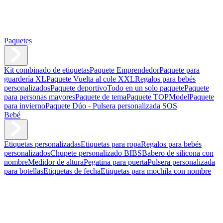
Paquetes
Kit combinado de etiquetas
Paquete Emprendedor
Paquete para
guardería XL
Paquete Vuelta al cole XXL
Regalos para bebés
personalizados
Paquete deportivo
Todo en un solo paquete
Paquete
para personas mayores
Paquete de tema
Paquete TOPModel
Paquete
para invierno
Paquete Dúo - Pulsera personalizada SOS
Bebé
Etiquetas personalizadas
Etiquetas para ropa
Regalos para bebés
personalizados
Chupete personalizado BIBS
Babero de silicona con
nombre
Medidor de altura
Pegatina para puerta
Pulsera personalizada
para botellas
Etiquetas de fecha
Etiquetas para mochila con nombre