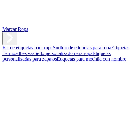
Marcar Ropa
Kit de etiquetas para ropa
Surtido de etiquetas para ropa
Etiquetas
Termoadhesivas
Sello personalizado para ropa
Etiquetas
personalizadas para zapatos
Etiquetas para mochila con nombre