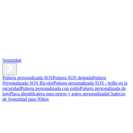
Seguridad
Pulsera personalizada SOS
Pulsera SOS delgada
Pulsera
Personalizada SOS Bicolor
Pulsera personalizada SOS - brilla en la
oscuridad
Pulsera personalizada con estilo
Pulsera personalizada de
lujo
Placa identificativa para perros y gatos personalizada
Chalecos
de Seguridad para Niños