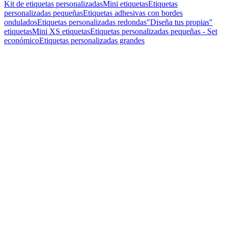
Kit de etiquetas personalizadas
Mini etiquetas
Etiquetas
personalizadas pequeñas
Etiquetas adhesivas con bordes
ondulados
Etiquetas personalizadas redondas
"Diseña tus propias"
etiquetas
Mini XS etiquetas
Etiquetas personalizadas pequeñas - Set
económico
Etiquetas personalizadas grandes