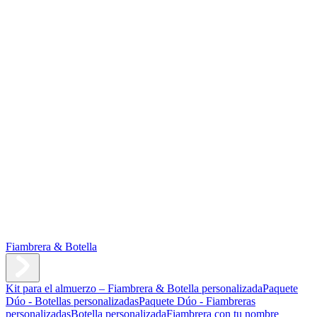
Fiambrera & Botella
Kit para el almuerzo – Fiambrera & Botella personalizada
Paquete
Dúo - Botellas personalizadas
Paquete Dúo - Fiambreras
personalizadas
Botella personalizada
Fiambrera con tu nombre