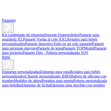
Paquetes
Kit combinado de etiquetas
Paquete Emprendedor
Paquete para
guardería XL
Paquete Vuelta al cole XXL
Regalos para bebés
personalizados
Paquete deportivo
Todo en un solo paquete
Paquete
para personas mayores
Paquete de tema
Paquete TOPModel
Paquete
para invierno
Paquete Dúo - Pulsera personalizada SOS
Bebé
Etiquetas personalizadas
Etiquetas para ropa
Regalos para bebés
personalizados
Chupete personalizado BIBS
Babero de silicona con
nombre
Medidor de altura
Pegatina para puerta
Pulsera personalizada
para botellas
Etiquetas de fecha
Etiquetas para mochila con nombre