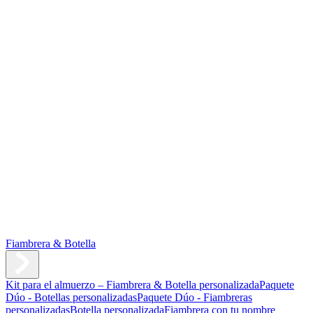
Fiambrera & Botella
Kit para el almuerzo – Fiambrera & Botella personalizada
Paquete
Dúo - Botellas personalizadas
Paquete Dúo - Fiambreras
personalizadas
Botella personalizada
Fiambrera con tu nombre