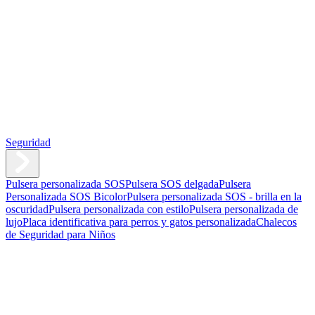
Seguridad
Pulsera personalizada SOS
Pulsera SOS delgada
Pulsera
Personalizada SOS Bicolor
Pulsera personalizada SOS - brilla en la
oscuridad
Pulsera personalizada con estilo
Pulsera personalizada de
lujo
Placa identificativa para perros y gatos personalizada
Chalecos
de Seguridad para Niños