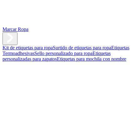
Marcar Ropa
Kit de etiquetas para ropa
Surtido de etiquetas para ropa
Etiquetas
Termoadhesivas
Sello personalizado para ropa
Etiquetas
personalizadas para zapatos
Etiquetas para mochila con nombre