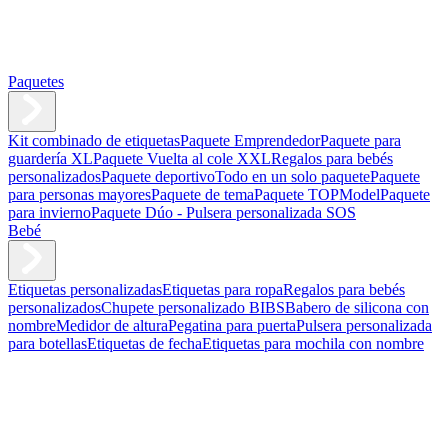
Paquetes
Kit combinado de etiquetas
Paquete Emprendedor
Paquete para
guardería XL
Paquete Vuelta al cole XXL
Regalos para bebés
personalizados
Paquete deportivo
Todo en un solo paquete
Paquete
para personas mayores
Paquete de tema
Paquete TOPModel
Paquete
para invierno
Paquete Dúo - Pulsera personalizada SOS
Bebé
Etiquetas personalizadas
Etiquetas para ropa
Regalos para bebés
personalizados
Chupete personalizado BIBS
Babero de silicona con
nombre
Medidor de altura
Pegatina para puerta
Pulsera personalizada
para botellas
Etiquetas de fecha
Etiquetas para mochila con nombre