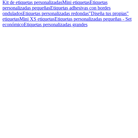
Kit de etiquetas personalizadas
Mini etiquetas
Etiquetas
personalizadas pequeñas
Etiquetas adhesivas con bordes
ondulados
Etiquetas personalizadas redondas
"Diseña tus propias"
etiquetas
Mini XS etiquetas
Etiquetas personalizadas pequeñas - Set
económico
Etiquetas personalizadas grandes